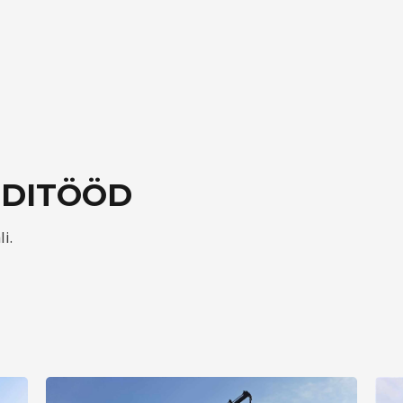
NDITÖÖD
i.