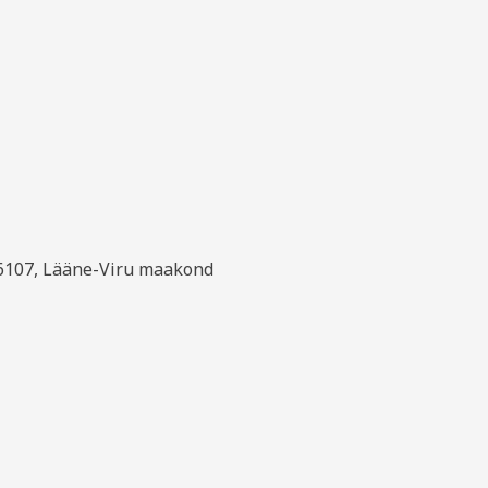
T
46107, Lääne-Viru maakond